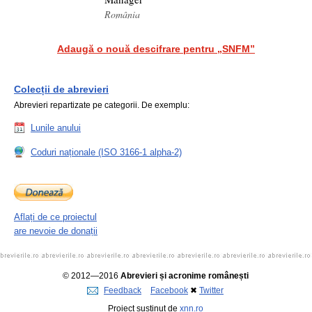
România
Adaugă o nouă descifrare pentru „SNFM”
Colecții de abrevieri
Abrevieri repartizate pe categorii. De exemplu:
Lunile anului
Coduri naționale (ISO 3166-1 alpha-2)
Aflați de ce proiectul
are nevoie de donații
© 2012—2016
Abrevieri și acronime românești
Feedback
Facebook
✖
Twitter
Proiect susținut de
xnn.ro