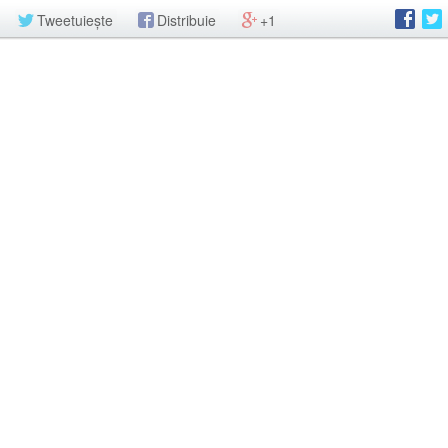
Tweetuiește
Distribuie
+1