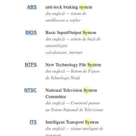
anti-lock braking
sys
tem
ABS
din engleză — sistem de
antiblocare a roților
Basic Input/Output
Sys
tem
BIOS
din engleză — sistem de bază de
intrare/ieșire
calculatoare, internet
New Technology File
Sys
tem
NTFS
din engleză — Sistem de Fișiere
de Tehnologie Nouă
National Television
Sys
tem
NTSC
Committee
din engleză — Comitetul pentru
un Sistem Național de Televiziune
Intelligent Transport
Sys
tem
ITS
din engleză — sistem inteligent de
transport