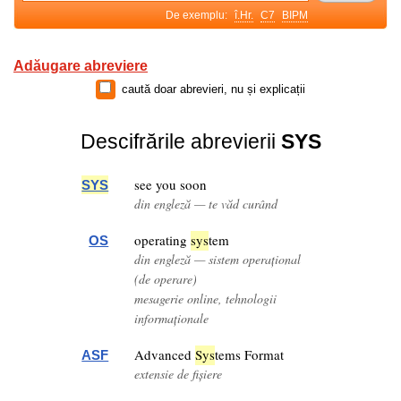
De exemplu:
î.Hr.
C7
BIPM
Adăugare abreviere
caută doar abrevieri, nu și explicații
Descifrările abrevierii
SYS
see you soon
SYS
din engleză — te văd curând
operating
sys
tem
OS
din engleză — sistem operațional
(de operare)
mesagerie online, tehnologii
informaționale
Advanced
Sys
tems Format
ASF
extensie de fișiere