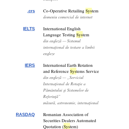
Co-Operative Retailing
Sys
tem
.crs
domeniu comercial de internet
International English
IELTS
Language Testing
Sys
tem
din engleză — Sistemul
internațional de testare a limbii
engleze
International Earth Rotation
IERS
and Reference
Sys
tems Service
din engleză — „Serviciul
Internațional de Rotaţie a
Pământului şi Sistemelor de
Referinţă”
măsură, astronomie, internațional
Romanian Association of
RASDAQ
Securities Dealers Automated
Quotation (
Sys
tem)