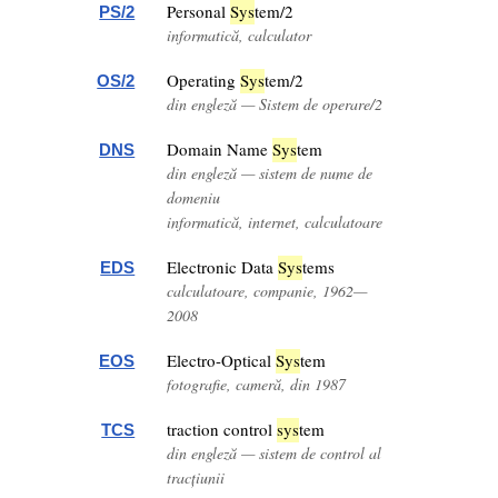
Personal
Sys
tem/2
PS/2
informatică, calculator
Operating
Sys
tem/2
OS/2
din engleză — Sistem de operare/2
Domain Name
Sys
tem
DNS
din engleză — sistem de nume de
domeniu
informatică, internet, calculatoare
Electronic Data
Sys
tems
EDS
calculatoare, companie, 1962—
2008
Electro-Optical
Sys
tem
EOS
fotografie, cameră, din 1987
traction control
sys
tem
TCS
din engleză — sistem de control al
tracțiunii