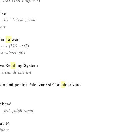
l (ISO 3166-1 alpha-3)
bike
— bicicletă de munte
port
din
Tai
wan
aiwan (ISO 4217)
 a valutei: 901
ve Re
tai
ling System
ercial de internet
Română pentru Paletizare și Con
tai
nerizare
y head
— îmi zgâlţâi capul
rt 14
ișiere