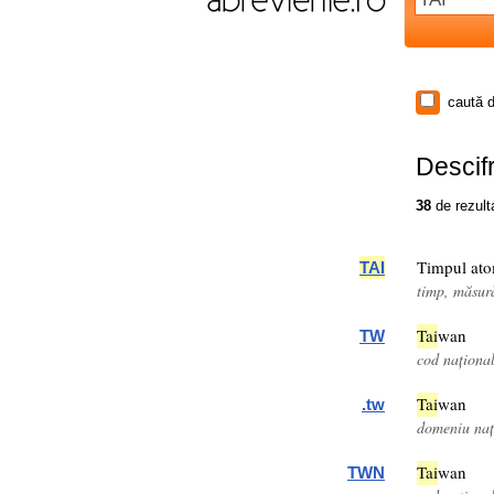
caută d
Descifr
38
de rezult
Timpul ato
TAI
timp, măsur
Tai
wan
TW
cod naționa
Tai
wan
.tw
domeniu nați
Tai
wan
TWN