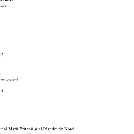
ișiere
 2
t
 uz general
 3
t al Marii Britanii și al Irlandei de Nord