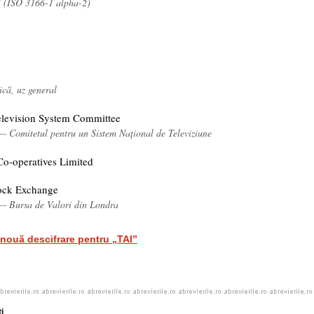
l (ISO 3166-1 alpha-2)
gică, uz general
elevision System Committee
— Comitetul pentru un Sistem Național de Televiziune
Co-operatives Limited
ock Exchange
 — Bursa de Valori din Londra
nouă descifrare pentru „TAI”
i