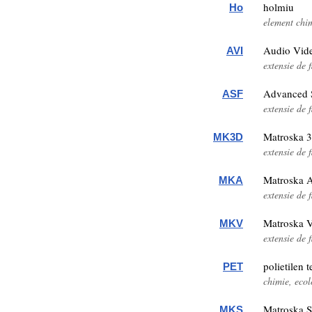
holmiu
Ho
element chi
Audio Vide
AVI
extensie de f
Advanced 
ASF
extensie de f
Matroska 
MK3D
extensie de f
Matroska 
MKA
extensie de f
Matroska 
MKV
extensie de f
polietilen t
PET
chimie, ecol
Matroska S
MKS