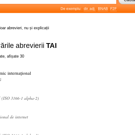
De exemplu:
dir. adj.
BNAB
F2F
oar abrevieri, nu și explicații
ările abrevierii
TAI
ate, afișate 30
mic internațional
ă
l (ISO 3166-1 alpha-2)
onal de internet