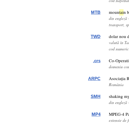
cod naționa
moun
tai
n 
MTB
din engleză 
transport, s
dolar nou 
TWD
valută în T
cod numeric
Co-Operati
.crs
domeniu com
Asociația 
ARPC
România
shaking m
SMH
din engleză 
MPEG-4 Pa
MP4
extensie de f