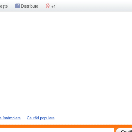
ește
Distribuie
+1
a întâmplare
Căutări populare