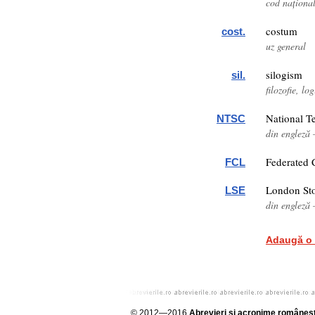
cod naționa
costum
cost.
uz general
silogism
sil.
filozofie, lo
National T
NTSC
din engleză 
Federated 
FCL
London St
LSE
din engleză
Adaugă o 
© 2012—2016
Abrevieri și acronime româneșt