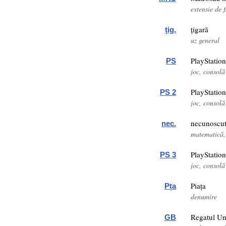
extensie de f
țigară
țig.
uz general
PlayStation
PS
joc, consolă
PlayStation
PS 2
joc, consolă
necunoscu
nec.
matematică,
PlayStation
PS 3
joc, consolă
Piața
Pța
denumire
Regatul Uni
GB