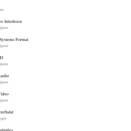
mic
o Interleave
ișiere
Systems Format
ișiere
3D
ișiere
Audio
ișiere
Video
ișiere
ereftalat
ogie
ubtitles