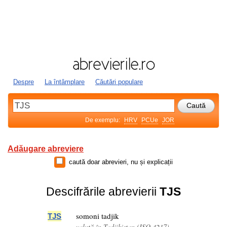
Despre
La întâmplare
Căutări populare
De exemplu:
HRV
PCUe
JOR
Adăugare abreviere
caută doar abrevieri, nu și explicații
Descifrările abrevierii
TJS
somoni tadjik
TJS
valută în Tadjikistan (ISO 4217)