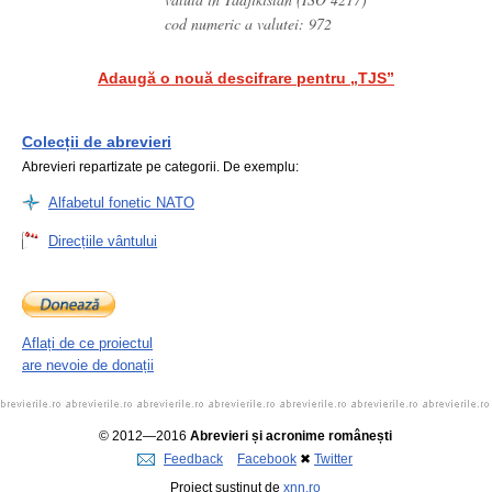
cod numeric a valutei: 972
Adaugă o nouă descifrare pentru „TJS”
Colecții de abrevieri
Abrevieri repartizate pe categorii. De exemplu:
Alfabetul fonetic NATO
Direcțiile vântului
Aflați de ce proiectul
are nevoie de donații
© 2012—2016
Abrevieri și acronime românești
Feedback
Facebook
✖
Twitter
Proiect susținut de
xnn.ro