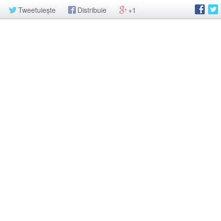
Tweetuiește
Distribuie
+1