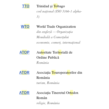
Trinidad și
To
bago
T
TO
cod național (ISO 3166-1 alpha-
3)
World Trade Organization
W
TO
din engleză — Organizația
Mondială a Comerțului
economie, comerț, internațional
Au
to
ritate Teri
to
rială de
A
TO
P
Ordine Publică
România
Asociația
To
uropera
to
rilor din
A
TO
R
România
turism, România
Asociația Tineretul Or
to
dox
A
TO
R
Român
religie, România