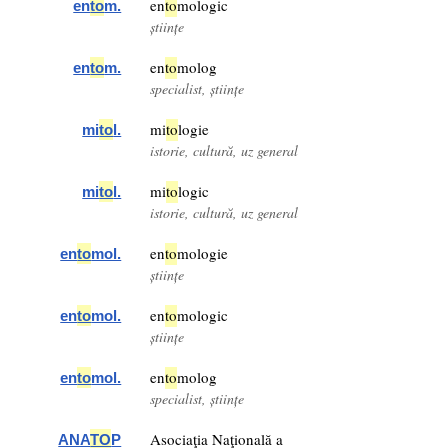
en
to
mologic
en
to
m.
științe
en
to
molog
en
to
m.
specialist, științe
mi
to
logie
mi
to
l.
istorie, cultură, uz general
mi
to
logic
mi
to
l.
istorie, cultură, uz general
en
to
mologie
en
to
mol.
științe
en
to
mologic
en
to
mol.
științe
en
to
molog
en
to
mol.
specialist, științe
Asociaţia Naţională a
ANA
TO
P