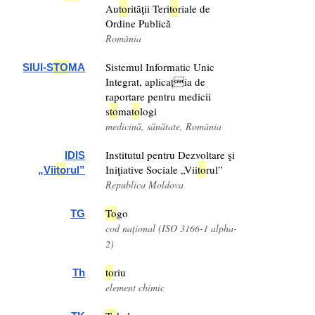
Au
to
rităţii Teri
to
riale de
Ordine Publică
România
Sistemul Informatic Unic
SIUI-S
TO
MA
Integrat, aplicația de
raportare pentru medicii
s
to
ma
to
logi
medicină, sănătate, România
Institutul pentru Dezvoltare şi
IDIS
Iniţiative Sociale „Vii
to
rul”
„Vii
to
rul”
Republica Moldova
To
go
TG
cod național (ISO 3166-1 alpha-
2)
to
riu
Th
element chimic