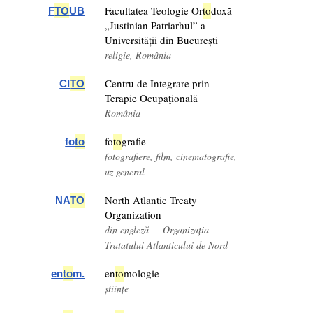
Facultatea Teologie Or
to
doxă
F
TO
UB
„Justinian Patriarhul” a
Universității din București
religie, România
Centru de Integrare prin
CI
TO
Terapie Ocupaţională
România
fo
to
grafie
fo
to
fotografiere, film, cinematografie,
uz general
North Atlantic Treaty
NA
TO
Organization
din engleză — Organizația
Tratatului Atlanticului de Nord
en
to
mologie
en
to
m.
științe