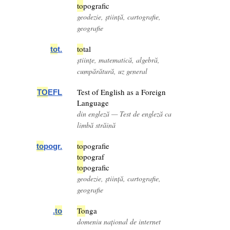
to
pografic
geodezie, știință, cartografie,
geografie
to
tal
to
t.
științe, matematică, algebră,
cumpărătură, uz general
Test of English as a Foreign
TO
EFL
Language
din engleză — Test de engleză ca
limbă străină
to
pografie
to
pogr.
to
pograf
to
pografic
geodezie, știință, cartografie,
geografie
To
nga
.
to
domeniu național de internet