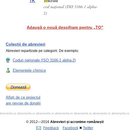
To
kelau
TK
cod național (ISO 3166-1 alpha-
2)
Adaugă o nouă descifrare pentru „TO”
Colecții de abrevieri
Abrevieri repartizate pe categorii. De exemplu:
Coduri naționale (ISO 3166-1 alpha-2)
Elementele chimice
Aflați de ce proiectul
are nevoie de donații
© 2012—2016
Abrevieri și acronime românești
Feedback
Facebook
✖
Twitter