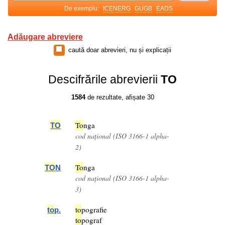
De exemplu:
ICENERG
GUGB
EADS
Adăugare abreviere
caută doar abrevieri, nu și explicații
Descifrările abrevierii
TO
1584
de rezultate, afișate 30
To
nga
TO
cod național (ISO 3166-1 alpha-
2)
To
nga
TO
N
cod național (ISO 3166-1 alpha-
3)
to
pografie
to
p.
to
pograf