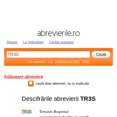
Despre
La întâmplare
Căutări populare
De exemplu:
n.a.
URBAN-INCERC
ATAC
Adăugare abreviere
caută doar abrevieri, nu și explicații
Descifrările abrevierii
TR3S
Towards Regional
TR3S
specialisation for Smart growth