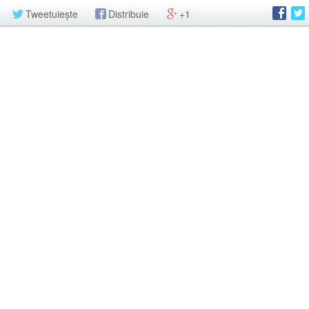
Tweetuiește
Distribuie
+1