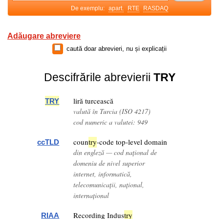
De exemplu:
apart.
RTE
RASDAQ
Adăugare abreviere
caută doar abrevieri, nu și explicații
Descifrările abrevierii
TRY
liră turcească
TRY
valută în Turcia (ISO 4217)
cod numeric a valutei: 949
coun
try
-code top-level domain
ccTLD
din engleză — cod național de
domeniu de nivel superior
internet, informatică,
telecomunicații, național,
internațional
Recording Indus
try
RIAA