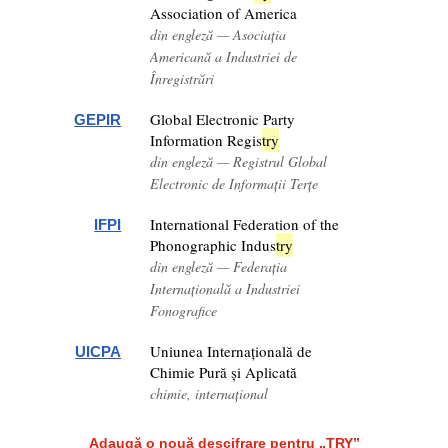
Association of America
din engleză — Asociația
Americană a Industriei de
Înregistrări
Global Electronic Party
GEPIR
Information Regis
try
din engleză — Registrul Global
Electronic de Informații Terțe
International Federation of the
IFPI
Phonographic Indus
try
din engleză — Federația
Internațională a Industriei
Fonografice
Uniunea Internațională de
UICPA
Chimie Pură și Aplicată
chimie, internațional
Adaugă o nouă descifrare pentru „TRY”