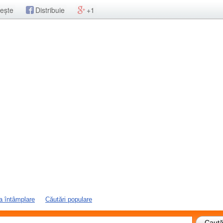
ește
Distribuie
+1
a întâmplare
Căutări populare