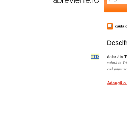
caută d
Descifr
dolar din T
TTD
valută în T
cod numeric
Adaugă o 