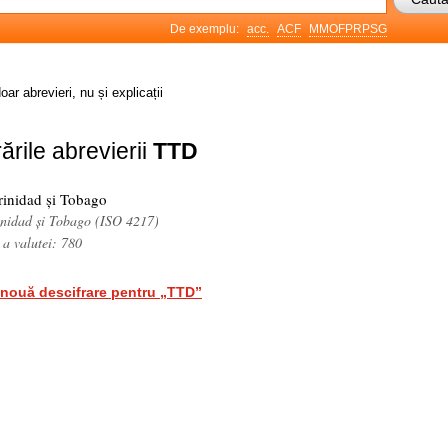
De exemplu:
acc.
ACF
MMOFPRPSG
oar abrevieri, nu și explicații
ările abrevierii
TTD
rinidad și Tobago
rinidad și Tobago (ISO 4217)
 a valutei: 780
nouă descifrare pentru „TTD”