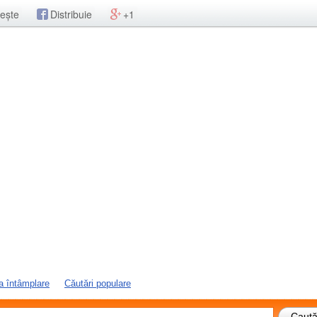
ește
Distribuie
+1
a întâmplare
Căutări populare