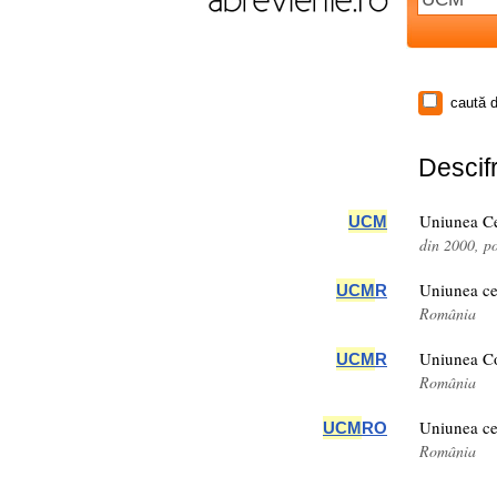
caută d
Descifr
Uniunea Ce
UCM
din 2000, p
Uniunea ce
UCM
R
România
Uniunea Co
UCM
R
România
Uniunea ce
UCM
RO
România