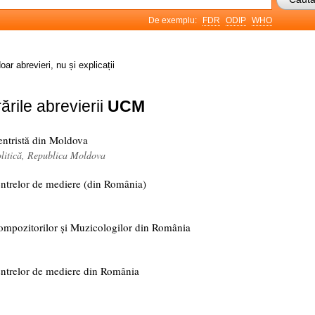
De exemplu:
FDR
ODIP
WHO
oar abrevieri, nu și explicații
ările abrevierii
UCM
ntristă din Moldova
olitică, Republica Moldova
ntrelor de mediere (din România)
mpozitorilor și Muzicologilor din România
ntrelor de mediere din România