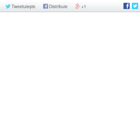
Tweetuiește
Distribuie
+1