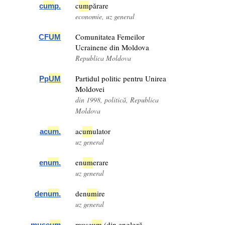
c
um
părare
c
um
p.
economie, uz general
Comunitatea Femeilor
CF
UM
Ucrainene din Moldova
Republica Moldova
Partidul politic pentru Unirea
Pp
UM
Moldovei
din 1998, politică, Republica
Moldova
ac
um
ulator
ac
um
.
uz general
en
um
erare
en
um
.
uz general
den
um
ire
den
um
.
uz general
muse
um
(din engleză —
.muse
um