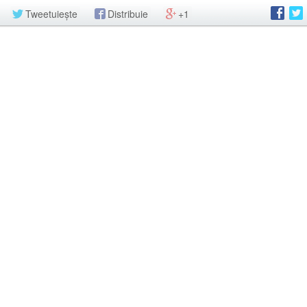
Tweetuiește
Distribuie
+1