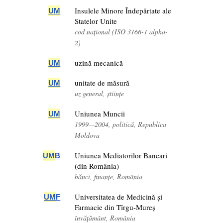
Insulele Minore Îndepărtate ale
UM
Statelor Unite
cod național (ISO 3166-1 alpha-
2)
uzină mecanică
UM
unitate de măsură
UM
uz general, științe
Uniunea Muncii
UM
1999—2004, politică, Republica
Moldova
Uniunea Mediatorilor Bancari
UM
B
(din România)
bănci, finanțe, România
Universitatea de Medicină și
UM
F
Farmacie din Tîrgu-Mureș
învățământ, România