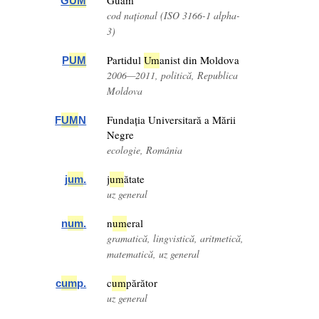
Guam
G
UM
cod național (ISO 3166-1 alpha-
3)
Partidul
Um
anist din Moldova
P
UM
2006—2011, politică, Republica
Moldova
Fundația Universitară a Mării
F
UM
N
Negre
ecologie, România
j
um
ătate
j
um
.
uz general
n
um
eral
n
um
.
gramatică, lingvistică, aritmetică,
matematică, uz general
c
um
părător
c
um
p.
uz general