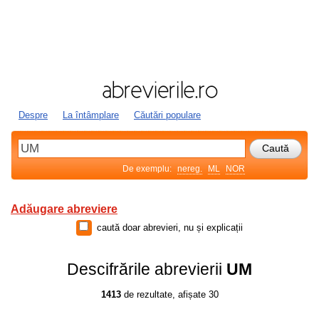
Despre
La întâmplare
Căutări populare
De exemplu:
nereg.
ML
NOR
Adăugare abreviere
caută doar abrevieri, nu și explicații
Descifrările abrevierii
UM
1413
de rezultate, afișate 30