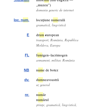
„muzeu”)
domeniu generic de internet
locuțiune n
um
erală
loc. n
um
.
gramatică, lingvistică
e
dr
um
uropean
E
transport, România, Republica
Moldova, Europa
f
um
igen–lacrimogen
FL
armament, militar, România
n
um
e de botez
NB
d
um
neavoastră
dv.
uz general
n
um
ăr
nr.
n
um
ărul
științe, gramatică, lingvistică,