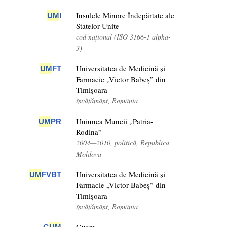
Insulele Minore Îndepărtate ale
UM
I
Statelor Unite
cod național (ISO 3166-1 alpha-
3)
Universitatea de Medicină și
UM
FT
Farmacie „Victor Babeș” din
Timișoara
învățământ, România
Uniunea Muncii „Patria-
UM
PR
Rodina”
2004—2010, politică, Republica
Moldova
Universitatea de Medicină și
UM
FVBT
Farmacie „Victor Babeș” din
Timișoara
învățământ, România