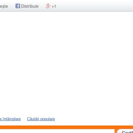
ește
Distribuie
+1
a întâmplare
Căutări populare