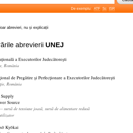
De exemplu:
ATF
Sc
ISR
oar abrevieri, nu și explicații
ările abrevierii
UNEJ
țională a Executorilor Judecătorești
ție, România
ional de Pregătire şi Perfecţionare a Executorilor Judecătoreşti
ație, România
 Supply
wer Source
— sursă de tensiune joasă, sursă de alimentare redusă
tilizator
sō Kyōkai