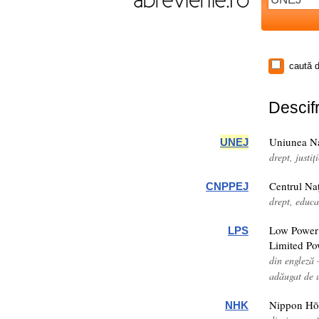
caută d
Descifr
Uniunea Na
UNEJ
drept, justi
Centrul Naţ
CNPPEJ
drept, educ
Low Power
LPS
Limited Po
din engleză 
adăugat de u
Nippon Hō
NHK