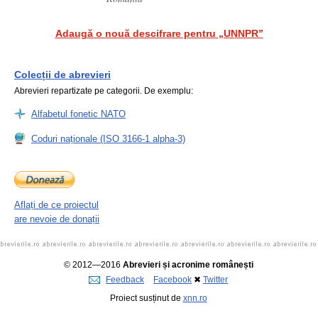
Adaugă o nouă descifrare pentru „UNNPR”
Colecții de abrevieri
Abrevieri repartizate pe categorii. De exemplu:
Alfabetul fonetic NATO
Coduri naționale (ISO 3166-1 alpha-3)
Aflați de ce proiectul
are nevoie de donații
© 2012—2016
Abrevieri și acronime românești
Feedback
Facebook
✖
Twitter
Proiect susținut de
xnn.ro