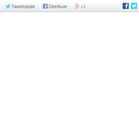
Tweetuiește
Distribuie
+1