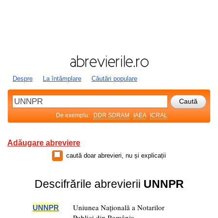
Despre
La întâmplare
Căutări populare
De exemplu:
DDR SDRAM
IAEA
ICRAL
Adăugare abreviere
caută doar abrevieri, nu și explicații
Descifrările abrevierii
UNNPR
Uniunea Națională a Notarilor
UNNPR
Publici din România