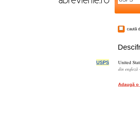
caută d
Descifr
United Stat
USPS
din engleză 
Adaugă o 