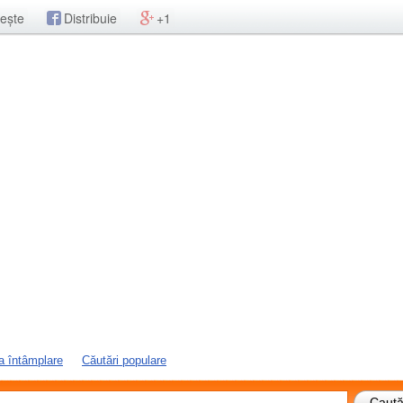
ește
Distribuie
+1
a întâmplare
Căutări populare