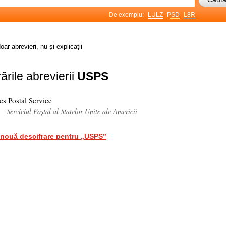
De exemplu:
LULZ
PSD
L8R
oar abrevieri, nu și explicații
ările abrevierii
USPS
es Postal Service
— Serviciul Poștal al Statelor Unite ale Americii
nouă descifrare pentru „USPS”