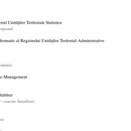
ul Unităților Teritoriale Statistice
ropeană
formatic al Registrului Unităților Teritorial-Administrative
România
 de Management
 Rubber
 — cauciuc butadienic
mic