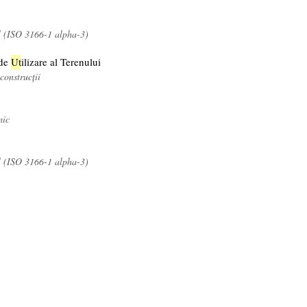
l (ISO 3166-1 alpha-3)
 de
Ut
ilizare al Terenului
construcții
mic
l (ISO 3166-1 alpha-3)