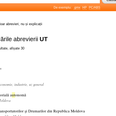
De exemplu:
.gmx
HP
PC/ABS
oar abrevieri, nu și explicații
ările abrevierii
UT
ltate, afișate 30
an
conomie, industrie, uz general
torială a
ut
onomă
Moldova
ansportatorilor şi Drumarilor din Republica Moldova