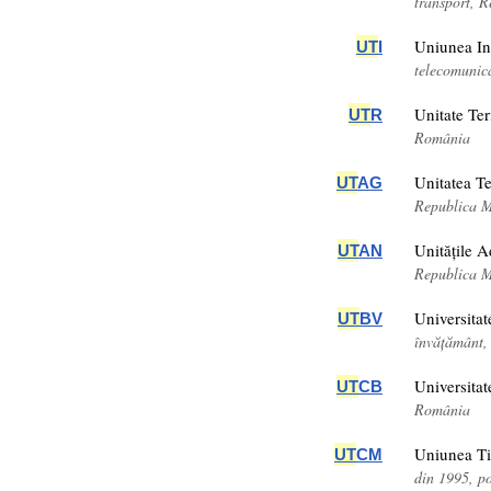
transport, 
Uniunea In
UT
I
telecomunica
Unitate Ter
UT
R
România
Unitatea Te
UT
AG
Republica 
Unitățile A
UT
AN
Republica 
Universitat
UT
BV
învățământ
Universitat
UT
CB
România
Uniunea Ti
UT
CM
din 1995, p