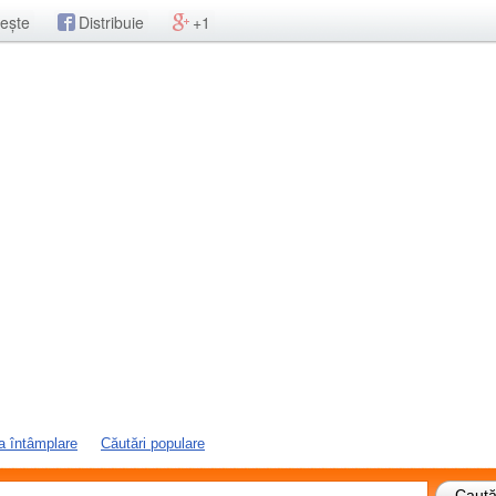
ește
Distribuie
+1
a întâmplare
Căutări populare