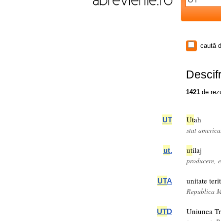
caută d
Descifr
1421
de rezu
Ut
ah
UT
stat americ
ut
ilaj
ut
.
producere, e
unitate teri
UT
A
Republica 
Uniunea Tr
UT
D