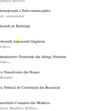
Republica Moldova
ternaţională a Telecomunicaţiilor
ții, internațional
itorială de Referinţă
ritorială A
ut
onomă Găgăuzia
Moldova
dministrativ-Teritoriale din Stânga Nistrului
Moldova
ea Transilvania din Brașov
, România
ea Tehnică de Construcții din București
neretului Comunist din Moldova
olitică, Republica Moldova