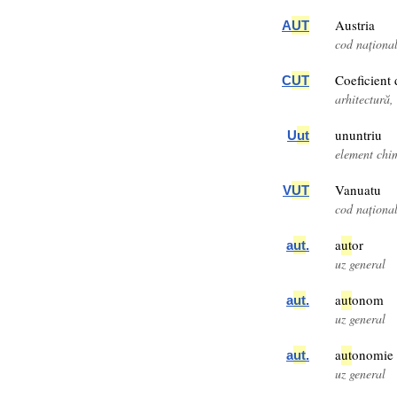
Austria
A
UT
cod naționa
Coeficient
C
UT
arhitectură, 
ununtriu
U
ut
element chi
Vanuatu
V
UT
cod naționa
a
ut
or
a
ut
.
uz general
a
ut
onom
a
ut
.
uz general
a
ut
onomie
a
ut
.
uz general