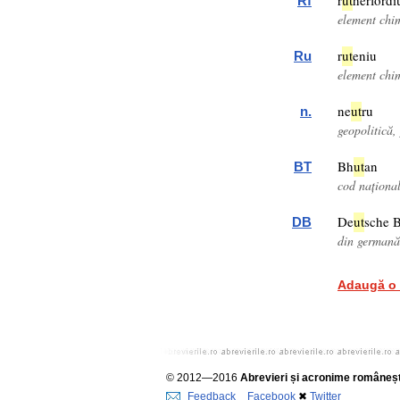
r
ut
herfordi
Rf
element chi
r
ut
eniu
Ru
element chi
ne
ut
ru
n.
geopolitică,
Bh
ut
an
BT
cod naționa
De
ut
sche 
DB
din germană
Adaugă o 
© 2012—2016
Abrevieri și acronime româneșt
Feedback
Facebook
✖
Twitter