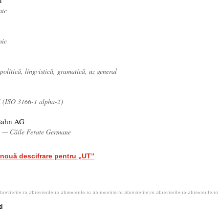
u
mic
mic
 politică, lingvistică, gramatică, uz general
l (ISO 3166-1 alpha-2)
Bahn AG
 — Căile Ferate Germane
nouă descifrare pentru „UT”
i