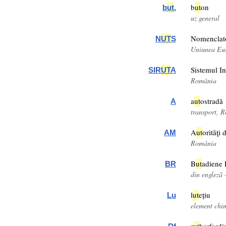
b
ut
on
b
ut
.
uz general
Nomenclator
N
UT
S
Uniunea Eu
Sistemul In
SIR
UT
A
România
a
ut
ostradă
A
transport, 
A
ut
orităţi
AM
România
B
ut
adiene
BR
din engleză
l
ut
ețiu
Lu
element chi