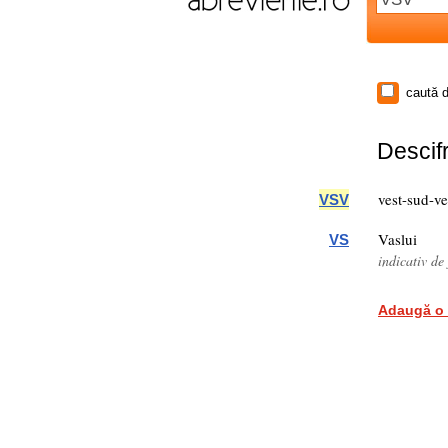
caută d
Descifr
vest-sud-ve
VSV
Vaslui
VS
indicativ de
Adaugă o 