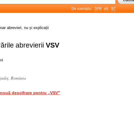
De exemplu:
SFR
elt.
B7
oar abrevieri, nu și explicații
ările abrevierii
VSV
st
 județ, România
nouă descifrare pentru „VSV”