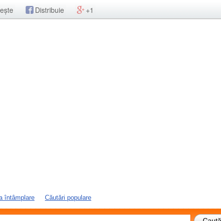
ește
Distribuie
+1
a întâmplare
Căutări populare