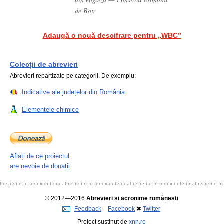
de Box
Adaugă o nouă descifrare pentru „WBC”
Colecții de abrevieri
Abrevieri repartizate pe categorii. De exemplu:
Indicative ale județelor din România
Elementele chimice
Aflați de ce proiectul
are nevoie de donații
© 2012—2016
Abrevieri și acronime românești
Feedback
Facebook
✖
Twitter
Proiect susținut de
xnn.ro