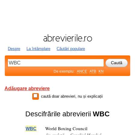
Despre
La întâmplare
Căutări populare
De exemplu:
ANCE
ATB
KN
Adăugare abreviere
caută doar abrevieri, nu și explicații
Descifrările abrevierii
WBC
World Boxing Council
WBC
din engleză — Consiliul Mondial