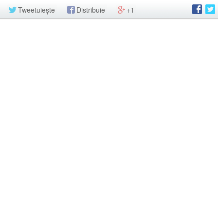
Tweetuiește
Distribuie
+1