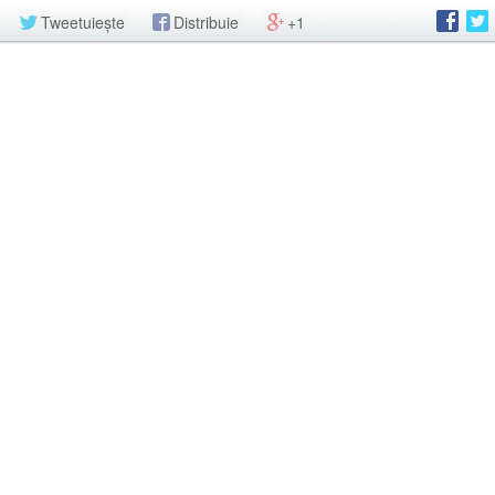
Tweetuiește
Distribuie
+1