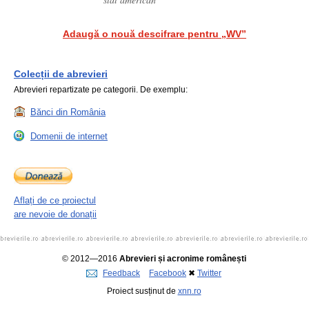
Adaugă o nouă descifrare pentru „WV”
Colecții de abrevieri
Abrevieri repartizate pe categorii. De exemplu:
Bănci din România
Domenii de internet
Aflați de ce proiectul
are nevoie de donații
© 2012—2016
Abrevieri și acronime românești
Feedback
Facebook
✖
Twitter
Proiect susținut de
xnn.ro