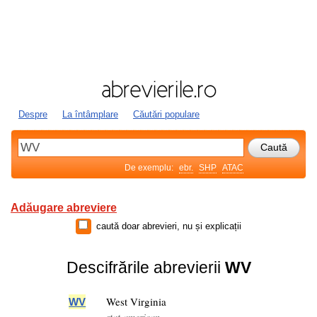
Despre
La întâmplare
Căutări populare
De exemplu:
ebr.
SHP
ATAC
Adăugare abreviere
caută doar abrevieri, nu și explicații
Descifrările abrevierii
WV
West Virginia
WV
stat american