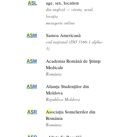
age, sex, location
AS
L
din engleză — vârsta, sexul,
locația
mesagerie online
Samoa Americană
AS
M
cod național (ISO 3166-1 alpha-
3)
Academia Română de Ştiinţe
AS
M
Medicale
România
Alianța Studenților din
AS
M
Moldova
Republica Moldova
As
ociația Somelierilor din
AS
R
România
România