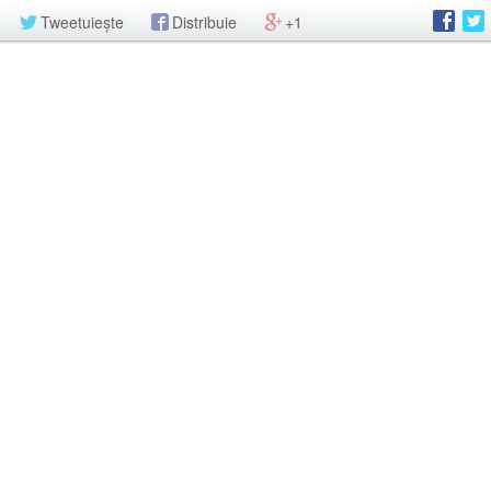
Tweetuiește
Distribuie
+1