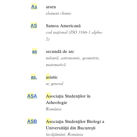
arsen
As
element chimic
Samoa Americană
AS
cod național (ISO 3166-1 alpha-
2)
secundă de arc
as
măsură, astronomie, geometrie,
matematică
as
iatic
as
.
uz general
As
ociația Studenților în
AS
A
Arheologie
România
As
ociaţia Studenţilor Biologi a
AS
B
Universităţii din Bucureşti
învățământ, România