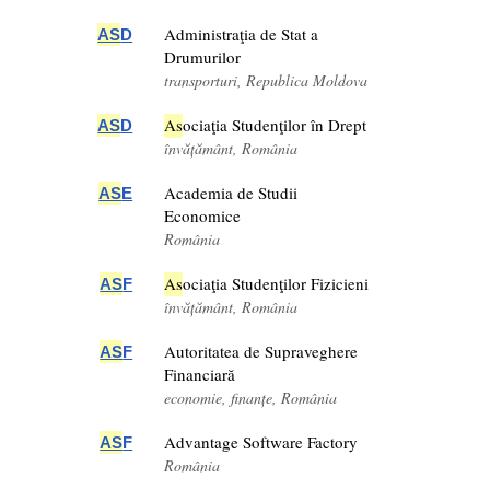
Administraţia de Stat a
AS
D
Drumurilor
transporturi, Republica Moldova
As
ociaţia Studenţilor în Drept
AS
D
învățământ, România
Academia de Studii
AS
E
Economice
România
As
ociaţia Studenţilor Fizicieni
AS
F
învățământ, România
Autoritatea de Supraveghere
AS
F
Financiară
economie, finanțe, România
Advantage Software Factory
AS
F
România