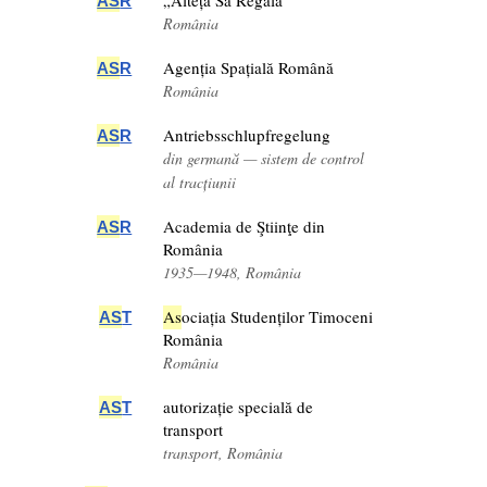
„Alteța Sa Regală”
AS
R
România
Agenția Spațială Română
AS
R
România
Antriebsschlupfregelung
AS
R
din germană — sistem de control
al tracțiunii
Academia de Ştiinţe din
AS
R
România
1935—1948, România
As
ociația Studenților Timoceni
AS
T
România
România
autorizație specială de
AS
T
transport
transport, România