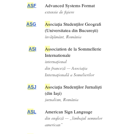
Advanced Systems Format
AS
F
extensie de fișiere
As
ociația Studenților Geografi
AS
G
(Universitatea din București)
învățământ, România
As
sociation de la Sommellerie
AS
I
Internationale
internațional
din franceză — Asociația
Internațională a Somelierilor
As
ociaţia Studenţilor Jurnalişti
AS
J
(din Iaşi)
jurnalism, România
American Sign Language
AS
L
din engleză — „limbajul semnelor
american”