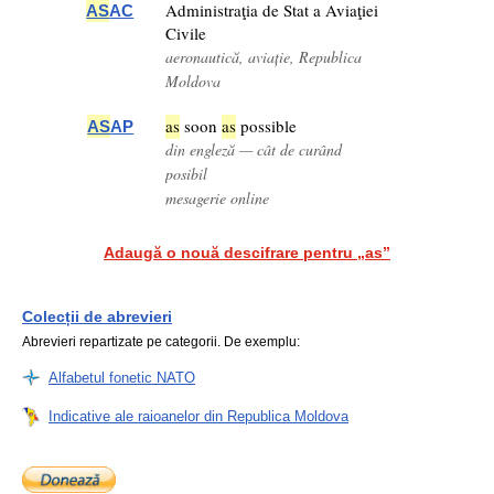
Administraţia de Stat a Aviaţiei
AS
AC
Civile
aeronautică, aviație, Republica
Moldova
as
soon
as
possible
AS
AP
din engleză — cât de curând
posibil
mesagerie online
Adaugă o nouă descifrare pentru „as”
Colecții de abrevieri
Abrevieri repartizate pe categorii. De exemplu:
Alfabetul fonetic NATO
Indicative ale raioanelor din Republica Moldova