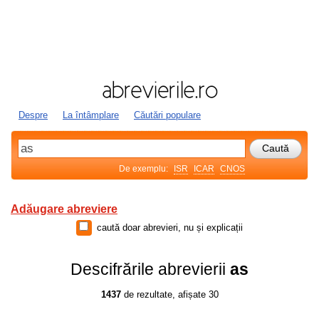
Despre
La întâmplare
Căutări populare
De exemplu:
ISR
ICAR
CNOS
Adăugare abreviere
caută doar abrevieri, nu și explicații
Descifrările abrevierii
as
1437
de rezultate, afișate 30