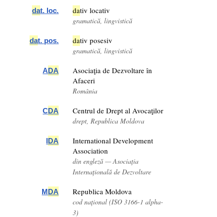
da
tiv locativ
da
t. loc.
gramatică, lingvistică
da
tiv posesiv
da
t. pos.
gramatică, lingvistică
Asociaţia de Dezvoltare în
A
DA
Afaceri
România
Centrul de Drept al Avocaţilor
C
DA
drept, Republica Moldova
International Development
I
DA
Association
din engleză — Asociația
Internațională de Dezvoltare
Republica Moldova
M
DA
cod național (ISO 3166-1 alpha-
3)