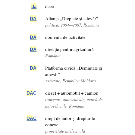
deca-
da
Alianța „Dreptate și adevăr”
DA
politică, 2004—2007, România
domeniu de activitate
DA
direcție pentru agricultură
DA
România
Platforma civică „Demnitate şi
DA
adevăr”
societate, Republica Moldova
diesel + automobil + camion
DA
C
transport, autovehicule, marcă de
autovehicule, România
drept de autor și drepturile
DA
C
conexe
proprietate intelectuală