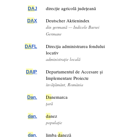
direcție agricolă județeană
DA
J
Deutscher Aktienindex
DA
X
din germană — Indicele Bursei
Germane
Direcţia administrarea fondului
DA
FL
locativ
administrație locală
Departamentul de Accesare și
DA
IP
Implementare Proiecte
învățământ, România
Da
nemarca
Da
n.
țară
da
nez
da
n.
populație
limba
da
neză
da
n.