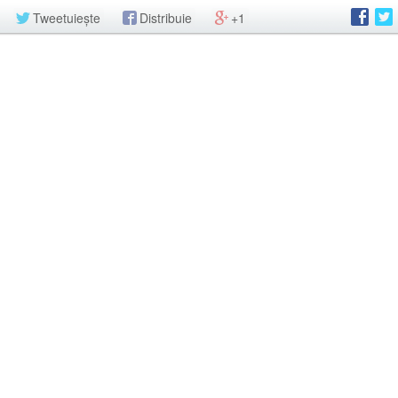
Tweetuiește
Distribuie
+1