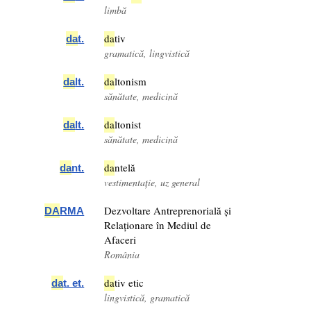
limbă
da
tiv
da
t.
gramatică, lingvistică
da
ltonism
da
lt.
sănătate, medicină
da
ltonist
da
lt.
sănătate, medicină
da
ntelă
da
nt.
vestimentație, uz general
Dezvoltare Antreprenorială și
DA
RMA
Relaționare în Mediul de
Afaceri
România
da
tiv etic
da
t. et.
lingvistică, gramatică