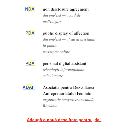
non disclosure agreement
N
DA
din engleză — acord de
nedivulgare
public display of affection
P
DA
din engleză — afișarea afecțiunii
în public
mesagerie online
personal digital assistant
P
DA
tehnologii informaționale,
calculatoare
Asociația pentru Dezvoltarea
A
DA
F
Antreprenoriatului Feminin
organizație nonguvernamentală,
România
Adaugă o nouă descifrare pentru „da”