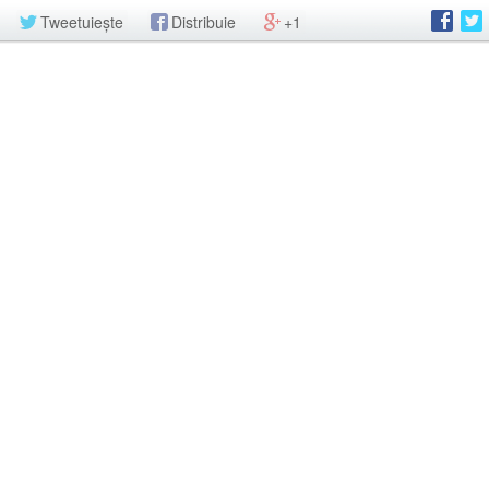
Tweetuiește
Distribuie
+1