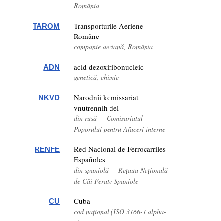
România
Transporturile Aeriene
TAROM
Române
companie aeriană, România
acid dezoxiribonucleic
ADN
genetică, chimie
Narodnîi komissariat
NKVD
vnutrennih del
din rusă — Comisariatul
Poporului pentru Afaceri Interne
Red Nacional de Ferrocarriles
RENFE
Españoles
din spaniolă — Rețaua Națională
de Căi Ferate Spaniole
Cuba
CU
cod național (ISO 3166-1 alpha-