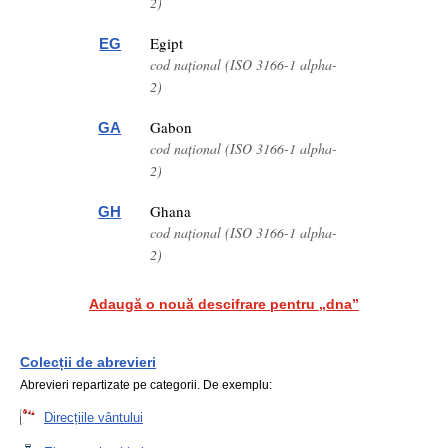
2)
Egipt
EG
cod național (ISO 3166-1 alpha-
2)
Gabon
GA
cod național (ISO 3166-1 alpha-
2)
Ghana
GH
cod național (ISO 3166-1 alpha-
2)
Adaugă o nouă descifrare pentru „dna”
Colecții de abrevieri
Abrevieri repartizate pe categorii. De exemplu:
Direcțiile vântului