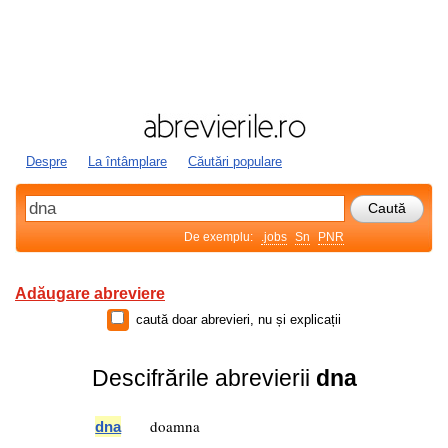
Despre
La întâmplare
Căutări populare
De exemplu:
.jobs
Sn
PNR
Adăugare abreviere
caută doar abrevieri, nu și explicații
Descifrările abrevierii
dna
doamna
dna