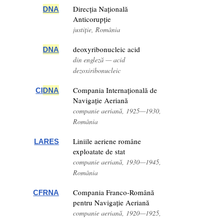
Direcția Națională
DNA
Anticorupție
justiție, România
deoxyribonucleic acid
DNA
din engleză — acid
dezoxiribonucleic
Compania Internațională de
CI
DNA
Navigație Aeriană
companie aeriană, 1925—1930,
România
Liniile aeriene române
LARES
exploatate de stat
companie aeriană, 1930—1945,
România
Compania Franco-Română
CFRNA
pentru Navigație Aeriană
companie aeriană, 1920—1925,