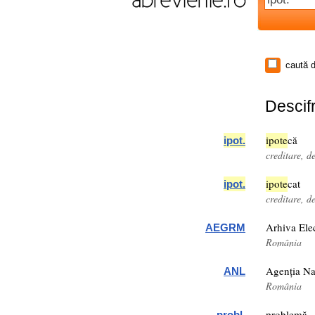
caută d
Descifr
ipot
e
că
ipot
.
creditare, d
ipot
e
cat
ipot
.
creditare, d
Arhiva Ele
AEGRM
România
Agenția Na
ANL
România
problemă
probl.