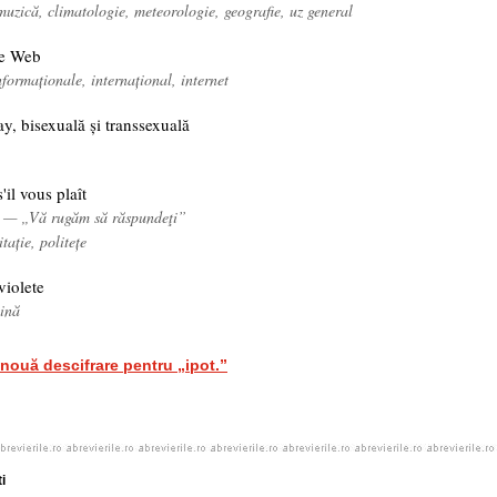
muzică, climatologie, meteorologie, geografie, uz general
e Web
nformaționale, internațional, internet
ay, bisexuală și transsexuală
il vous plaît
ă — „Vă rugăm să răspundeţi”
itație, politețe
violete
cină
nouă descifrare pentru „ipot.”
i