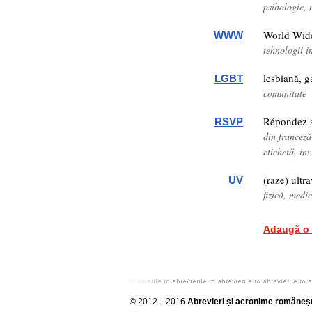
psihologie, 
World Wid
WWW
tehnologii i
lesbiană, g
LGBT
comunitate
Répondez s'
RSVP
din francez
etichetă, inv
(raze) ultra
UV
fizică, medi
Adaugă o 
© 2012—2016
Abrevieri și acronime româneșt