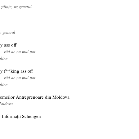
științe, uz general
uz general
y ass off
 — râd de nu mai pot
nline
y f**king ass off
 — râd de nu mai pot
nline
Femeilor Antreprenoare din Moldova
Moldova
e Informaţii Schengen