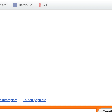
ește
Distribuie
+1
a întâmplare
Căutări populare