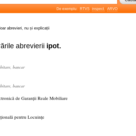
De exemplu:
RTVS
inspect.
ARVO
oar abrevieri, nu și explicații
ările abrevierii
ipot.
ebitare, bancar
ebitare, bancar
ctronică de Garanții Reale Mobiliare
țională pentru Locuințe