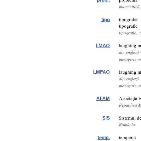
matematică, 
tipografie
tipo
tipografic
tipografic, 
laughing m
LMAO
din engleză
mesagerie o
laughing m
LMFAO
din engleză
mesagerie o
Asociaţia 
AFAM
Republica 
Sistemul d
SIS
România
temperat
temp.