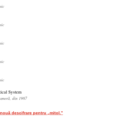
mic
mic
mic
mic
mic
tical System
cameră, din 1987
nouă descifrare pentru „mitol.”