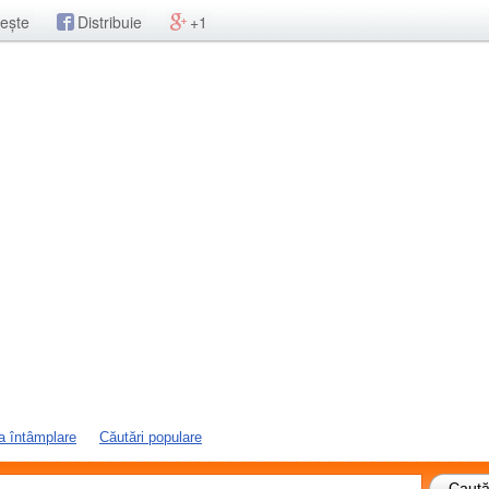
ește
Distribuie
+1
a întâmplare
Căutări populare