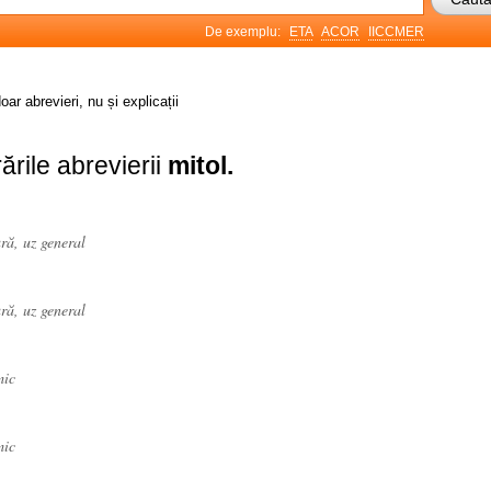
De exemplu:
ETA
ACOR
IICCMER
oar abrevieri, nu și explicații
ările abrevierii
mitol.
ură, uz general
ură, uz general
mic
mic