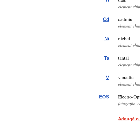
element chi
cadmiu
Cd
element chi
nichel
Ni
element chi
tantal
Ta
element chi
vanadiu
V
element chi
Electro-Op
EOS
fotografie, 
Adaugă o 