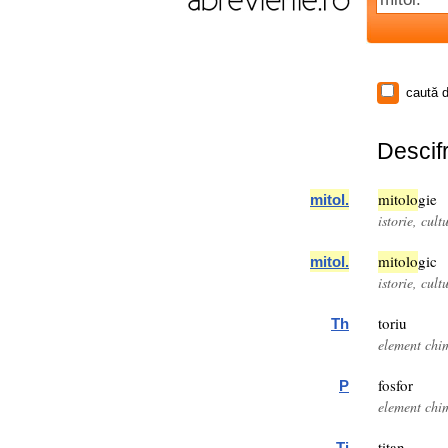
caută d
Descifr
mitol
o
gie
mitol
.
istorie, cult
mitol
o
gic
mitol
.
istorie, cult
toriu
Th
element chi
fosfor
P
element chi
titan
Ti