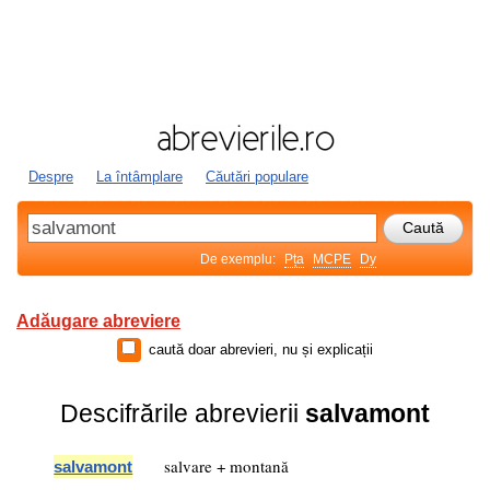
Despre
La întâmplare
Căutări populare
De exemplu:
Pța
MCPE
Dy
Adăugare abreviere
caută doar abrevieri, nu și explicații
Descifrările abrevierii
salvamont
salvare + montană
salvamont