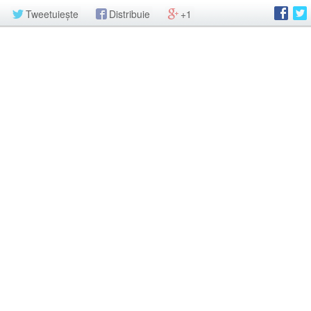
Tweetuiește
Distribuie
+1