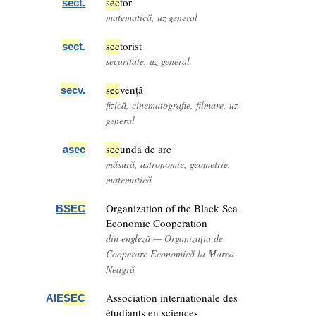
sec
tor
sec
t.
matematică, uz general
sec
torist
sec
t.
securitate, uz general
sec
vență
sec
v.
fizică, cinematografie, filmare, uz
general
sec
undă de arc
a
sec
măsură, astronomie, geometrie,
matematică
Organization of the Black Sea
B
SEC
Economic Cooperation
din engleză — Organizația de
Cooperare Economică la Marea
Neagră
Association internationale des
AIE
SEC
étudiants en sciences