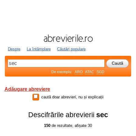
Despre
La întâmplare
Căutări populare
De exemplu:
ARO
ATAC
SGD
Adăugare abreviere
caută doar abrevieri, nu și explicații
Descifrările abrevierii
sec
150
de rezultate, afișate 30