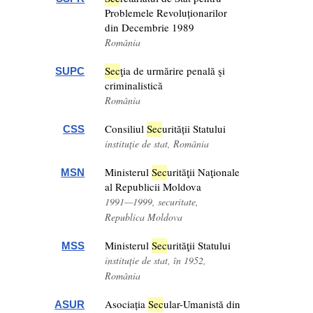
Problemele Revoluționarilor
din Decembrie 1989
România
Sec
ţia de urmărire penală şi
SUPC
criminalistică
România
Consiliul
Sec
urității Statului
CSS
instituție de stat, România
Ministerul
Sec
urităţii Naţionale
MSN
al Republicii Moldova
1991—1999, securitate,
Republica Moldova
Ministerul
Sec
urităţii Statului
MSS
instituție de stat, în 1952,
România
Asociația
Sec
ular-Umanistă din
ASUR