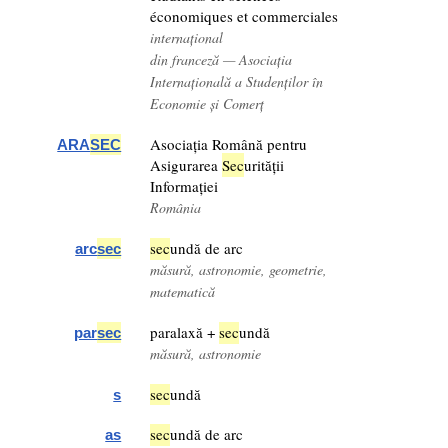
économiques et commerciales
internațional
din franceză — Asociația
Internațională a Studenților în
Economie și Comerț
Asociația Română pentru
ARA
SEC
Asigurarea
Sec
urității
Informației
România
sec
undă de arc
arc
sec
măsură, astronomie, geometrie,
matematică
paralaxă +
sec
undă
par
sec
măsură, astronomie
sec
undă
s
sec
undă de arc
as