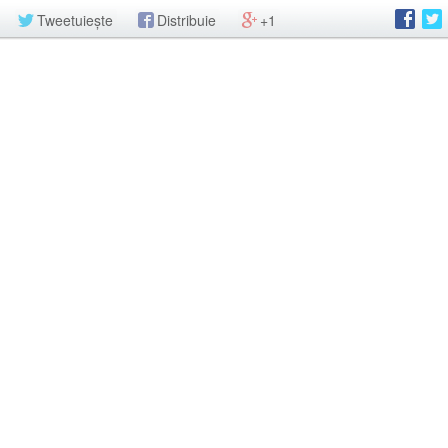
Tweetuiește
Distribuie
+1