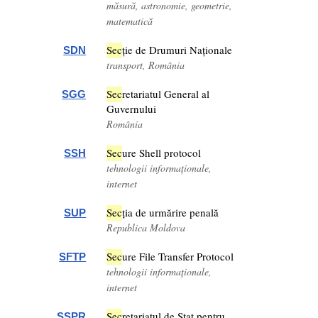
măsură, astronomie, geometrie,
matematică
Sec
ție de Drumuri Naționale
SDN
transport, România
Sec
retariatul General al
SGG
Guvernului
România
Sec
ure Shell protocol
SSH
tehnologii informaționale,
internet
Sec
ția de urmărire penală
SUP
Republica Moldova
Sec
ure File Transfer Protocol
SFTP
tehnologii informaționale,
internet
Sec
retariatul de Stat pentru
SSPR