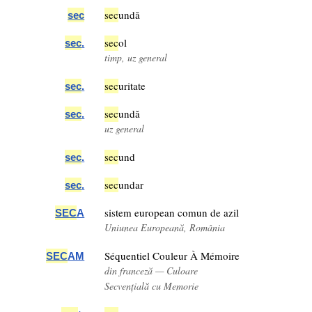
sec
undă
sec
sec
ol
sec
.
timp, uz general
sec
uritate
sec
.
sec
undă
sec
.
uz general
sec
und
sec
.
sec
undar
sec
.
sistem european comun de azil
SEC
A
Uniunea Europeană, România
Séquentiel Couleur À Mémoire
SEC
AM
din franceză — Culoare
Secvențială cu Memorie