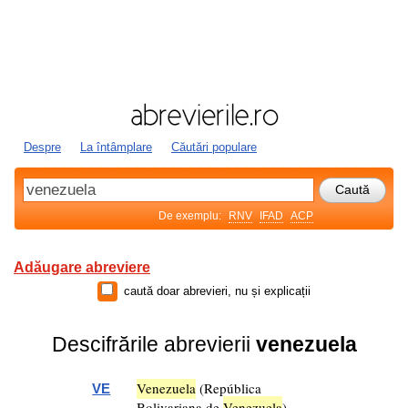
Despre
La întâmplare
Căutări populare
De exemplu:
RNV
IFAD
ACP
Adăugare abreviere
caută doar abrevieri, nu și explicații
Descifrările abrevierii
venezuela
Venezuela
(República
VE
Bolivariana de
Venezuela
)