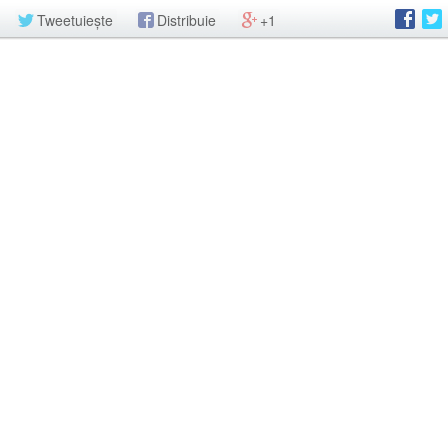
Tweetuiește
Distribuie
+1