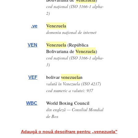
cod național (ISO 3166-1 alpha-
2)
Venezuela
.ve
domeniu național de internet
Venezuela
(República
VEN
Bolivariana de
Venezuela
)
cod național (ISO 3166-1 alpha-
3)
bolivar
venezuela
n
VEF
valută în Venezuela (ISO 4217)
cod numeric a valutei: 937
World Boxing Council
WBC
din engleză — Consiliul Mondial
de Box
Adaugă o nouă descifrare pentru „venezuela”