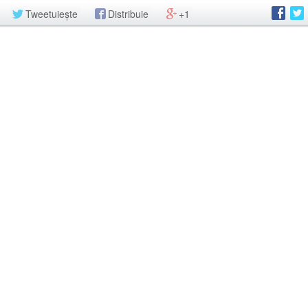
Tweetuiește
Distribuie
+1