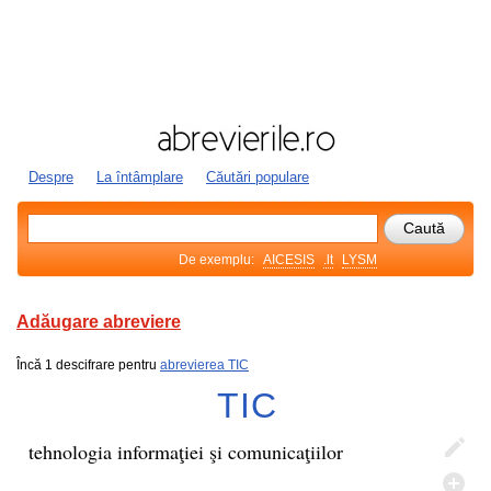
Despre
La întâmplare
Căutări populare
De exemplu:
AICESIS
.lt
LYSM
Adăugare abreviere
Încă 1 descifrare pentru
abrevierea TIC
TIC
tehnologia informaţiei şi comunicaţiilor