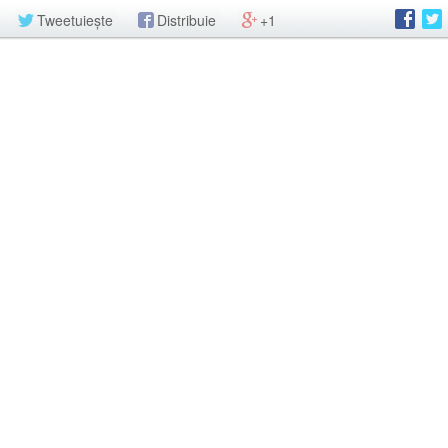
Tweetuiește
Distribuie
+1